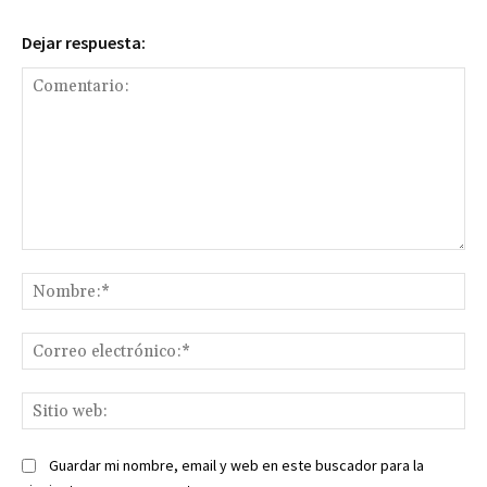
Dejar respuesta:
Comentario:
No
Co
ele
Sit
we
Guardar mi nombre, email y web en este buscador para la