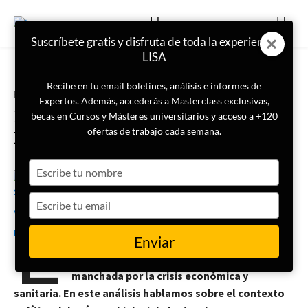
Suscríbete gratis y disfruta de toda la experiencia
LISA
Recibe en tu email boletines, análisis e informes de
Portada
Geopolítica
Expertos. Además, accederás a Masterclass exclusivas,
Pasado, presente y futuro de la
becas en Cursos y Másteres universitarios y acceso a +120
política en Cuba
ofertas de trabajo cada semana.
Type
your
28 de marzo de 2023
Selena Vázquez Rodríguez
name
Type
E
your
l pasado 26 de marzo, Cuba celebró unas
email
Enviar
elecciones generales después de una
legislatura, liderada por Miguel Díaz-Canel,
manchada por la crisis económica y
sanitaria. En este análisis hablamos sobre el contexto