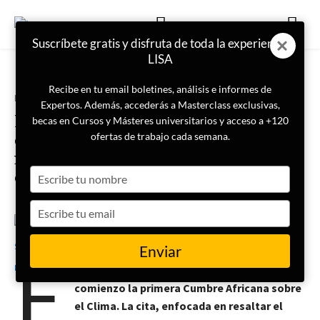
Suscríbete gratis y disfruta de toda la experiencia
LISA
Recibe en tu email boletines, análisis e informes de
Portada
Geopolítica
Expertos. Además, accederás a Masterclass exclusivas,
Primera Cumbre Africana sobre
becas en Cursos y Másteres universitarios y acceso a +120
el Clima: ¿promoción del
ofertas de trabajo cada semana.
neocolonialismo o liderazgo
Type
continental?
your
name
Type
your
13 de septiembre de 2023
Marta Soriano Palacios
email
E
Enviar
l pasado 4 de septiembre de 2023 daba
comienzo la primera Cumbre Africana sobre
el Clima. La cita, enfocada en resaltar el