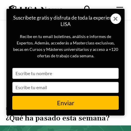
Suscríbete gratis y disfruta de toda la experiencia
LISA
Recibe en tu email boletines, análisis e informes de
Expertos. Además, accederás a Masterclass exclusivas,
becas en Cursos y Másteres universitarios y acceso a +120
ofertas de trabajo cada semana.
Type
your
name
Type
your
email
Enviar
Portada
Boletín Semanal
¿Qué ha pasado esta semana?