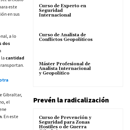
Curso de Experto en
para este
Seguridad
ción en sus
Internacional
Curso de Analista de
nal, a lo
Conflictos Geopolíticos
s dos
a
 la
cantidad
Máster Profesional de
transportan.
Analista Internacional
y Geopolítico
otra
e Gibraltar,
Prevén la radicalización
mo, el
iene
n
. En este
Curso de Prevención y
Seguridad para Zonas
Hostiles o de Guerra