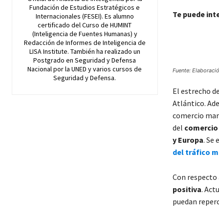
Fundación de Estudios Estratégicos e
Te puede int
Internacionales (FESEI). Es alumno
certificado del Curso de HUMINT
(Inteligencia de Fuentes Humanas) y
Redacción de Informes de Inteligencia de
LISA Institute. También ha realizado un
Postgrado en Seguridad y Defensa
Nacional por la UNED y varios cursos de
Fuente: Elaboració
Seguridad y Defensa.
El estrecho de
Atlántico. Ad
comercio marí
del
comercio
y Europa
. Se
del tráfico 
Con respecto a
positiva
. Act
puedan reperc