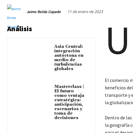
11 de enero de 2023
Jaime Belda Copado
U
Análisis
Asia Central:
integración
autóctona en
medio de
turbulencias
globales
El comercio 
Masterclass |
beneficios de
El futuro
transporte y e
como ventaja
estratégica:
la globalizaci
anticipación,
escenarios y
toma de
Dentro de las
decisiones
la geografía 
para el desarr