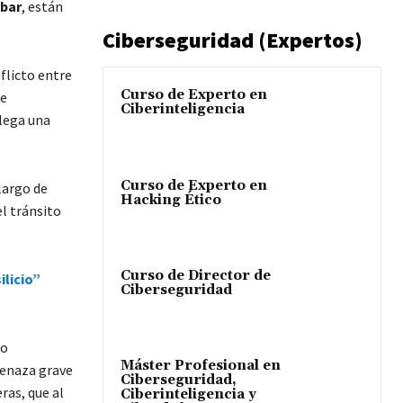
obar
, están
Ciberseguridad (Expertos)
nflicto entre
Curso de Experto en
de
Ciberinteligencia
llega una
Curso de Experto en
largo de
Hacking Ético
l tránsito
Curso de Director de
licio”
Ciberseguridad
to
Máster Profesional en
enaza grave
Ciberseguridad,
ras, que al
Ciberinteligencia y