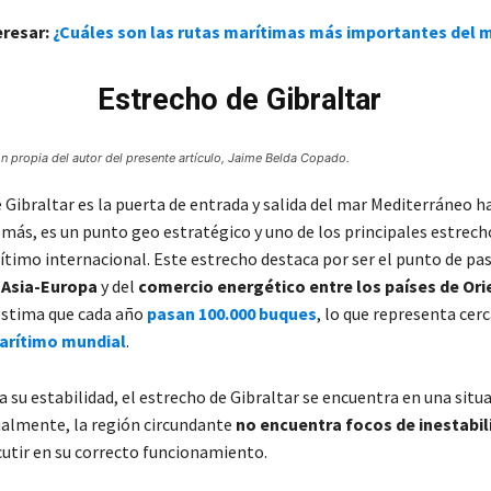
eresar:
¿Cuáles son las rutas marítimas más importantes del
Estrecho de Gibraltar
n propia del autor del presente artículo, Jaime Belda Copado.
 Gibraltar es la puerta de entrada y salida del mar Mediterráneo h
emás, es un punto geo estratégico y uno de los principales estrech
timo internacional. Este estrecho destaca por ser el punto de pa
 Asia-Europa
y del
comercio energético entre los países de Or
 estima que cada año
pasan 100.000 buques
, lo que representa cer
marítimo mundial
.
 su estabilidad, el estrecho de Gibraltar se encuentra en una situ
ualmente, la región circundante
no encuentra focos de inestabil
utir en su correcto funcionamiento.