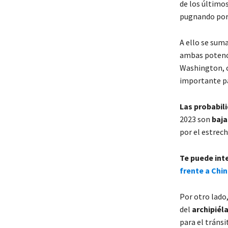
de los último
pugnando por 
A ello se sum
ambas potenci
Washington, co
importante pa
Las probabil
2023 son
baja
por el estrec
Te puede int
frente a Chin
Por otro lado
del
archipiél
para el tránsi