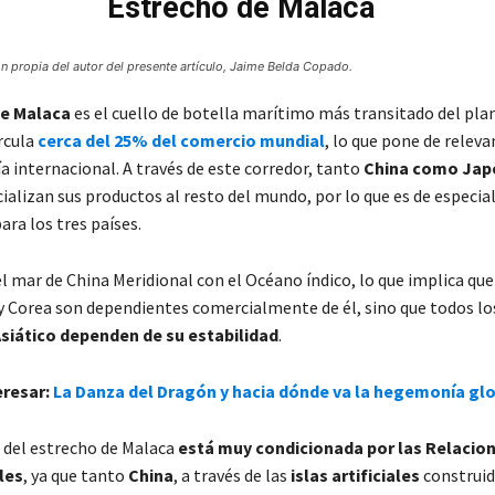
Estrecho de Malaca
n propia del autor del presente artículo, Jaime Belda Copado.
de Malaca
es el cuello de botella marítimo más transitado del plan
ircula
cerca del 25% del comercio mundial
, lo que pone de releva
a internacional. A través de este corredor, tanto
China como Jap
alizan sus productos al resto del mundo, por lo que es de especia
ra los tres países.
l mar de China Meridional con el Océano índico, lo que implica que
y Corea son dependientes comercialmente de él, sino que todos lo
siático dependen de su estabilidad
.
eresar:
La Danza del Dragón y hacia dónde va la hegemonía gl
d del estrecho de Malaca
está muy condicionada por las Relacio
les
, ya que tanto
China
, a través de las
islas artificiales
construid