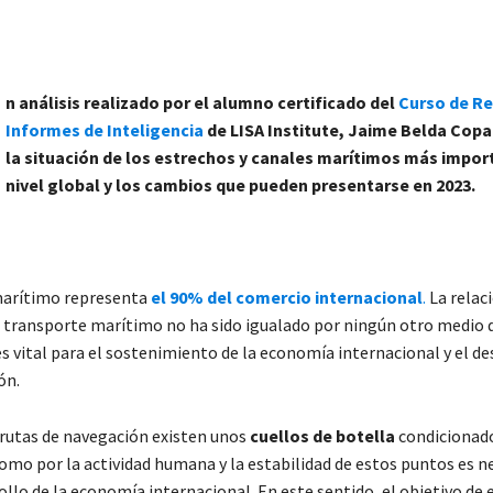
n análisis realizado por el alumno certificado del
Curso de Re
Informes de Inteligencia
de LISA Institute, Jaime Belda Cop
la situación de los estrechos y canales marítimos más impor
nivel global y los cambios que pueden presentarse en 2023.
marítimo representa
el 90%
del comercio internacional
.
La relac
l transporte marítimo no ha sido igualado por ningún otro medio 
s vital para el sostenimiento de la economía internacional y el de
ón.
 rutas de navegación existen unos
cuellos de botella
condicionado
como por la actividad humana y la estabilidad de estos puntos es n
ollo de la economía internacional. En este sentido, el objetivo de 