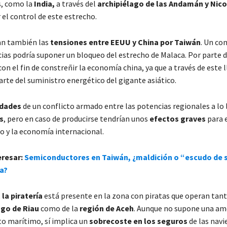
s, como la
India,
a través del
archipiélago de las Andamán y Nic
el control de este estrecho.
an también las
tensiones entre EEUU y China por Taiwán
. Un co
as podría suponer un bloqueo del estrecho de Malaca. Por parte 
n el fin de constreñir la economía china, ya que a través de este 
rte del suministro energético del gigante asiático.
idades
de un conflicto armado entre las potencias regionales a lo 
s
, pero en caso de producirse tendrían unos
efectos graves
para e
ho y la economía internacional.
eresar:
Semiconductores en Taiwán, ¿maldición o “escudo de si
a?
,
la piratería
está presente en la zona con piratas que operan tan
ago de Riau
como de la
región de Aceh
. Aunque no supone una am
to marítimo, sí implica un
sobrecoste en los seguros
de las navie