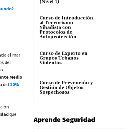
(Nivel 1)
 mundo?
Curso de Introducción
al Terrorismo
Yihadista con
Protocolos de
Autoprotección
Curso de Experto en
acia el mar
Grupos Urbanos
os del
Violentos
so
iente Medio
Curso de Prevención y
ca del
10%
Gestión de Objetos
Sospechosos
ación
idad
que
Aprende Seguridad