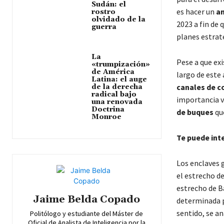
Sudán: el
es hacer un
an
rostro
olvidado de la
2023 a fin de 
guerra
planes estrat
La
Pese a que exi
«trumpización»
de América
largo de este
Latina: el auge
canales de 
de la derecha
radical bajo
importancia vi
una renovada
Doctrina
de buques
qu
Monroe
Te puede int
Los enclaves g
el estrecho de
estrecho de B
Jaime Belda Copado
determinada 
sentido, se an
Politólogo y estudiante del Máster de
Oficial de Analista de Inteligencia por la