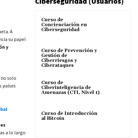
Ciberseguridad (Usuarios)
Curso de
Concienciación en
Ciberseguridad
eta. A
ncia su papel
ón y
Curso de Prevención y
l
Gestión de
Ciberriesgos y
Ciberataques
 no solo
Curso de
s países
Ciberinteligencia de
Amenazas (CTI, Nivel 1)
obal
Curso de Introducción
al Bitcoin
nes
as a lo largo