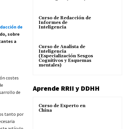
Curso de Redacción de
Informes de
dacción de
Inteligencia
ado, sobre
tantes a
Curso de Analista de
Inteligencia
(Especialización Sesgos
Cognitivos y Esquemas
mentales)
ión costes
de
Aprende RRII y DDHH
sarrollo de
Curso de Experto en
China
s tanto por
ecesaria
este artículo