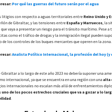
eresar:
Por qué las guerras del futuro serán por el agua
s litigios con respecto a aguas territoriales entre
Reino Unido y 
eñón de Gibraltar, y las tensiones entre
España y Marruecos
, la s
 que vaya a presentar un riesgo para el tránsito marítimo. Pese a 
ícitas como el tráfico de drogas y la inmigración ilegal pueden sup
 de los controles de los buques mercantes que operen en la zona
eresar:
Analista Político Internacional, la profesión del hoy (y 
e Gibraltar a lo largo de este año 2023 no debería suponer una ame
imo internacional, ya que se encuentra en una región con una
alta 
igios internacionales no escalan más allá de enfrentamientos dipl
s
uno de los pocos estrechos cruciales que va a gozar a lo lar
ilidad
.