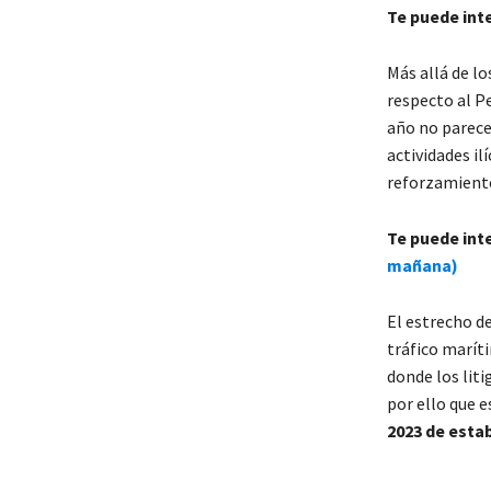
Te puede int
Más allá de lo
respecto al P
año no parece
actividades il
reforzamiento
Te puede int
mañana)
El estrecho d
tráfico marít
donde los lit
por ello que e
2023 de estab