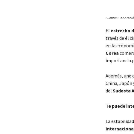
Fuente: Elaboració
El
estrecho 
través de él c
en la economí
Corea
comerci
importancia pa
Además, une e
China, Japón 
del
Sudeste A
Te puede int
La estabilida
Internaciona