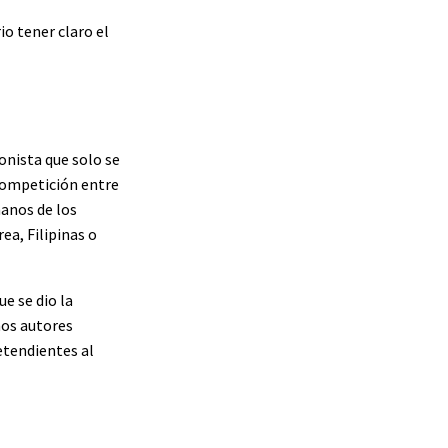
io tener claro el
onista que solo se
 competición entre
manos de los
ea, Filipinas o
ue se dio la
nos autores
etendientes al