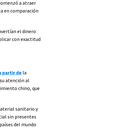
 comenzó a atraer
ata en comparación
nvertían el dinero
licar con exactitud
a partir de
la
su atención al
cimiento chino, que
terial sanitario y
ial sin presentes
 países del mundo