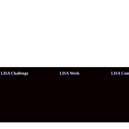
LISA Challenge
LISA Work
LISA Com
ERSEGURIDAD
SEGURIDAD
DDHH
FORMACIÓN
EVEN