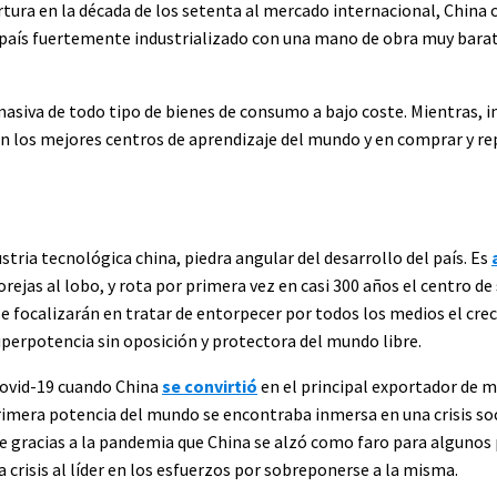
rtura en la década de los setenta al mercado internacional, China
n país fuertemente industrializado con una mano de obra muy bar
masiva de todo tipo de bienes de consumo a bajo coste. Mientras, i
n los mejores centros de aprendizaje del mundo y en comprar y rep
stria tecnológica china, piedra angular del desarrollo del país. Es
jas al lobo, y rota por primera vez en casi 300 años el centro de 
se focalizarán en tratar de entorpecer por todos los medios el cre
perpotencia sin oposición y protectora del mundo libre.
 Covid-19 cuando China
se convirtió
en el principal exportador de ma
imera potencia del mundo se encontraba inmersa en una crisis soc
fue gracias a la pandemia que China se alzó como faro para algunos
 crisis al líder en los esfuerzos por sobreponerse a la misma.