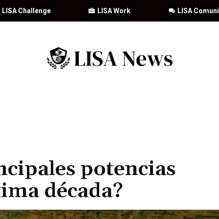
LISA Challenge
LISA Work
LISA Comun
IA
CIBERSEGURIDAD
SEGURIDAD
DDHH
FORMACIÓ
ncipales potencias
xima década?