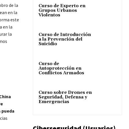
mbro de la
Curso de Experto en
Grupos Urbanos
ean en la
Violentos
forma este
a en la
rar la
Curso de Introducción
a la Prevención del
smos
Suicidio
Curso de
Autoprotección en
Conflictos Armados
Curso sobre Drones en
China
Seguridad, Defensa y
Emergencias
re
a pueda
cias
Ciberseguridad (Usuarios)