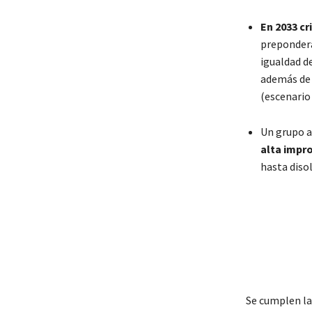
En 2033 cr
prepondera
igualdad d
además de 
(escenario 
Un grupo a
alta impr
hasta diso
Se cumplen la