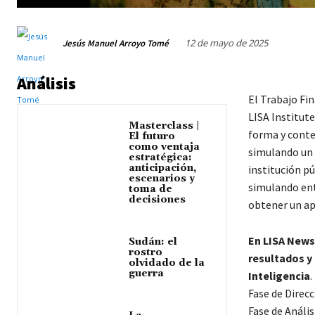
12 de mayo de 2025
Jesús Manuel Arroyo Tomé
Análisis
El Trabajo Fi
LISA Institute
Masterclass |
forma y conte
El futuro
como ventaja
simulando un 
estratégica:
anticipación,
institución p
escenarios y
simulando ent
toma de
decisiones
obtener un apr
En LISA News
Sudán: el
rostro
resultados y
olvidado de la
guerra
Inteligencia
.
Fase de Direc
Fase de Anális