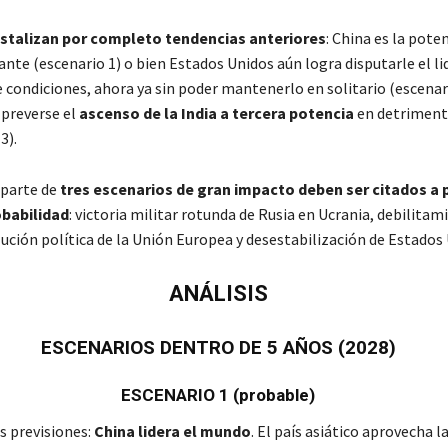
istalizan por completo tendencias anteriores
: China es la pote
nte (escenario 1) o bien Estados Unidos aún logra disputarle el l
e condiciones, ahora ya sin poder mantenerlo en solitario (escenari
preverse el
ascenso de la India a tercera potencia
en detriment
3).
parte de
tres escenarios de gran impacto deben ser citados a 
obabilidad
: victoria militar rotunda de Rusia en Ucrania, debilitam
lución política de la Unión Europea y desestabilización de Estados
ANÁLISIS
ESCENARIOS DENTRO DE 5 AÑOS (2028)
ESCENARIO 1 (probable)
s previsiones:
China lidera el mundo
. El país asiático aprovecha l