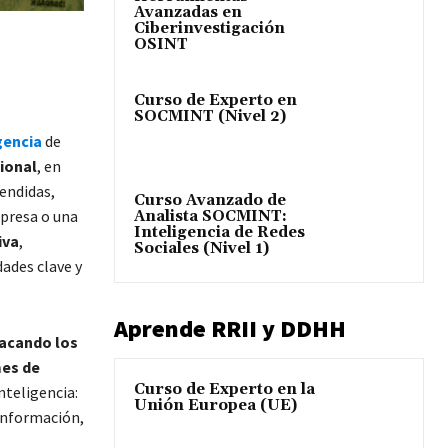
Avanzadas en
Ciberinvestigación
OSINT
Curso de Experto en
SOCMINT (Nivel 2)
gencia
de
ional
, en
endidas,
Curso Avanzado de
mpresa o una
Analista SOCMINT:
Inteligencia de Redes
iva
,
Sociales (Nivel 1)
ades clave y
Aprende RRII y DDHH
tacando los
mes de
Curso de Experto en la
nteligencia:
Unión Europea (UE)
 Información,