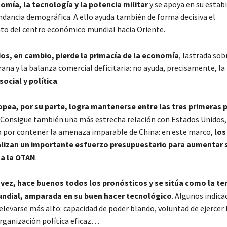
omía, la tecnología y la potencia militar
y se apoya en su estabi
undancia demográfica. A ello ayuda también de forma decisiva el
o del centro económico mundial hacia Oriente.
os, en cambio, pierde la primacía de la economía
, lastrada sob
ana y la balanza comercial deficitaria: no ayuda, precisamente, la
social y política
.
opea, por su parte, logra mantenerse entre las tres primeras 
. Consigue también una más estrecha relación con Estados Unidos,
 por contener la amenaza imparable de China: en este marco,
los
lizan un importante esfuerzo presupuestario para aumentar 
 a la OTAN
.
u vez, hace buenos todos los pronósticos y se sitúa como la te
dial, amparada en su buen hacer tecnológico
. Algunos indica
elevarse más alto: capacidad de poder blando, voluntad de ejercer 
ganización política eficaz…