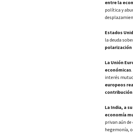
entre la econ
política y ab
desplazamient
Estados Unid
la deuda sober
polarización 
La Unión Eur
económicas
interés mutuo
europeos rea
contribución
La India, a s
economía mun
privan aún de 
hegemonía, or