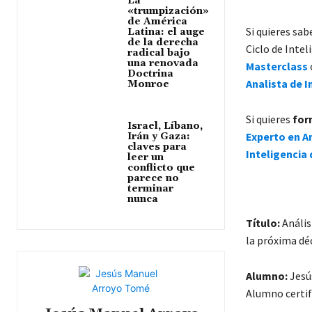
La
«trumpización»
de América
Si quieres sa
Latina: el auge
de la derecha
Ciclo de Inte
radical bajo
una renovada
Masterclass
Doctrina
Analista de I
Monroe
Si quieres
for
Israel, Líbano,
Experto en An
Irán y Gaza:
claves para
Inteligencia 
leer un
conflicto que
parece no
terminar
nunca
Título:
Anális
la próxima dé
Alumno:
Jesús
Alumno certif