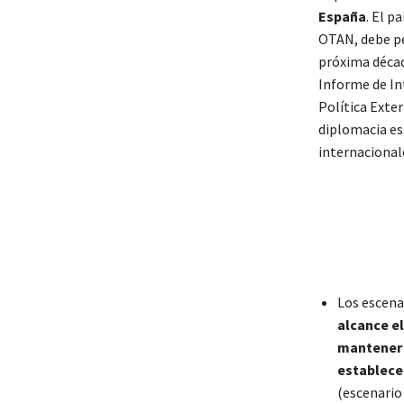
España
. El p
OTAN, debe pe
próxima décad
Informe de Int
Política Exter
diplomacia es
internacional
Los escena
alcance e
mantener
establece
(escenario 