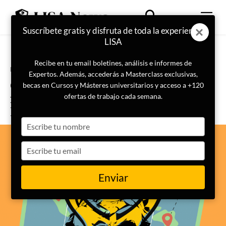
Suscríbete gratis y disfruta de toda la experiencia
LISA
Recibe en tu email boletines, análisis e informes de
Portada
Geopolítica
Expertos. Además, accederás a Masterclass exclusivas,
Qué es el sijismo y cuál su
becas en Cursos y Másteres universitarios y acceso a +120
impacto en las relaciones entre
ofertas de trabajo cada semana.
India y Canadá
Type
your
name
Type
your
email
Enviar