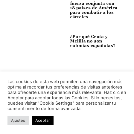
fuerza conjunta con
18 países de América
para combatir a los
cárteles
¿Por qué Ceuta y
Melilla no son
colonias españolas?
Marruecos culpa a
las redes de trata y a
Las cookies de esta web permiten una navegación más
la desinformación de
óptima al recordar tus preferencias de visitas anteriores
la crisis migratoria
para ofrecerte una experiencia más relevante. Haz clic en
en Ceuta
Aceptar para aceptar todas las Cookies. Si lo necesitas,
puedes visitar "Cookie Settings" para personalizar tu
consentimiento de forma avanzada.
Trump anuncia un
acuerdo para el
Ajustes
Aceptar
desarme total de
Hamás y una nueva
gobernanza en Gaza