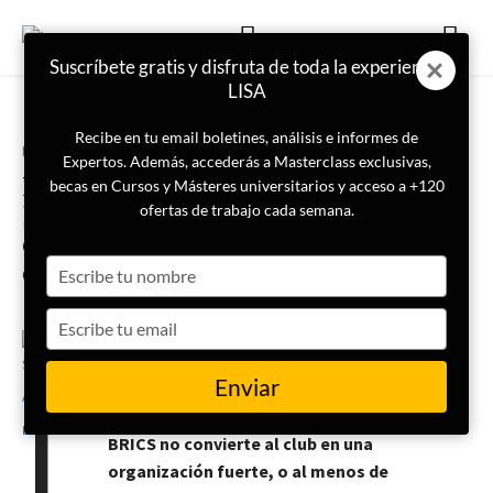
Suscríbete gratis y disfruta de toda la experiencia
LISA
Recibe en tu email boletines, análisis e informes de
Portada
Geopolítica
Expertos. Además, accederás a Masterclass exclusivas,
Por qué la ampliación de los
becas en Cursos y Másteres universitarios y acceso a +120
BRICS no va a revolucionar el
ofertas de trabajo cada semana.
orden internacional (o al menos
Type
de momento)
your
name
Type
your
19 de septiembre de 2023
Soraya Aybar Laafou
email
L
Enviar
a ampliación de la lista de los miembros del
BRICS no convierte al club en una
organización fuerte, o al menos de