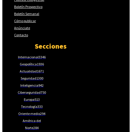
Boletín Prospectivo
Boletín Semanal
Cómo publicar
Anúnciate
Contacto
Secciones
Internacional
3346
Geopolítica
1936
Actualidad
1671
Seguridad
1300
Inteligencia
942
Ciberseguridad
750
Europa
513
Tecnología
333
Oriente medio
294
América del
Norte
284