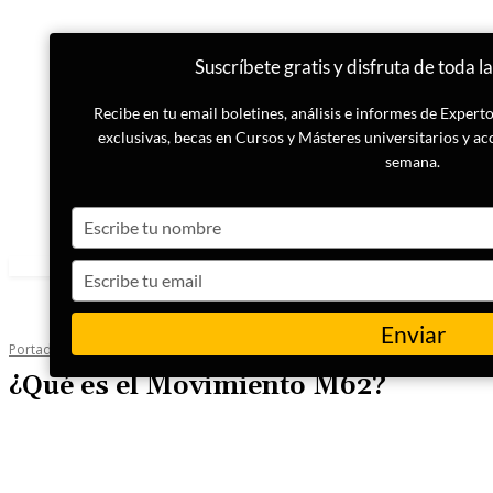
Suscríbete gratis y disfruta de toda l
Recibe en tu email boletines, análisis e informes de Exper
exclusivas, becas en Cursos y Másteres universitarios y ac
semana.
Type
your
name
Type
your
email
Enviar
Portada
Internacional
¿Qué es el Movimiento M62?