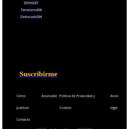
DDHH
267
Terrorismo
266
Destacado
264
📩Suscríbete gratis
Ventajas exclusivas para suscriptores:
Boletines semanales y prospectivos.
Becas en Cursos y Másteres universitarios.
Acceso exclusivo a Masterclass y Eventos.
Acceso a +120 ofertas de trabajo semanales.
Acceso a LISA Comunidad y LISA Challenge.
Suscribirme
Cómo
Anúnciate
Política de Privacidad y
Aviso
publicar
Cookies
legal
Contacto