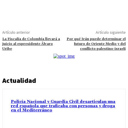
Artículo anterior
Artículo siguiente
La Fiscalía de Colombia llevará a
Por qué Irán puede determinar el
juicio al expresidente Álvaro
futuro de Oriente Medio y del
Uribe
conflicto palestino-israelí
Actualidad
Policía Nacional y Guardia Civil desarticulan una
red española que traficaba con personas y droga
en el Mediterráneo