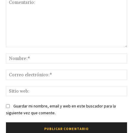
Comentario:
No
Co
ele
Sit
we
Guardar mi nombre, email y web en este buscador para la
siguiente vez que comente.