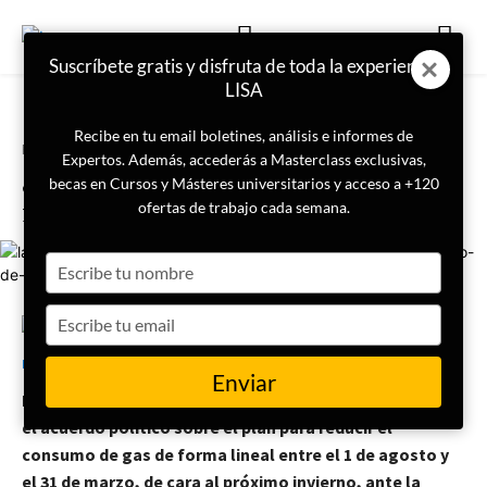
Suscríbete gratis y disfruta de toda la experiencia
LISA
Recibe en tu email boletines, análisis e informes de
Portada
Geopolítica
Expertos. Además, accederás a Masterclass exclusivas,
¿Qué ha acordado la UE para
becas en Cursos y Másteres universitarios y acceso a +120
reducir el consumo de gas?
ofertas de trabajo cada semana.
Type
your
name
Type
your
25 de agosto de 2022
LISA Institute
email
Enviar
Los ministros de Energía de la UE cerraron este martes
el acuerdo político sobre el plan para reducir el
consumo de gas de forma lineal entre el 1 de agosto y
el 31 de marzo, de cara al próximo invierno, ante la