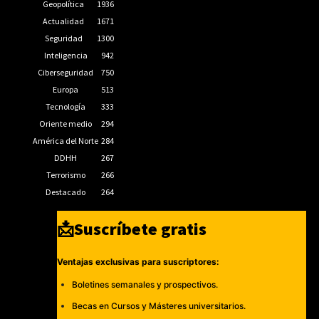
Geopolítica
1936
Actualidad
1671
Seguridad
1300
Inteligencia
942
Ciberseguridad
750
Europa
513
Tecnología
333
Oriente medio
294
América del Norte
284
DDHH
267
Terrorismo
266
Destacado
264
📩Suscríbete gratis
Ventajas exclusivas para suscriptores:
Boletines semanales y prospectivos.
Becas en Cursos y Másteres universitarios.