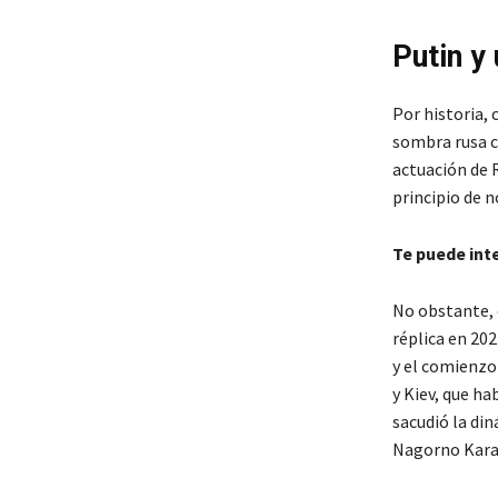
Putin y
Por historia, 
sombra rusa cu
actuación de R
principio de n
Te puede int
No obstante, e
réplica en 202
y el comienzo
y Kiev, que h
sacudió la din
Nagorno Karab