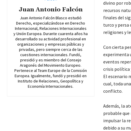
divino por rob
Juan Antonio Falcón
recursos natu
finales del si
Juan Antonio Falcón Blasco estudió
Derecho, especializándose en Derecho
turco y persa
Internacional, Relaciones Internacionales
religiones y l
y Unión Europea. Durante cuarenta años ha
desarrollado su actividad profesional en
organizaciones y empresas públicas y
Con cierta pe
privadas, pero siempre cerca de las
experimenta u
cuestiones internacionales. Fundó,
presidió y es miembro del Consejo
eventos repen
Aragonés del Movimiento Europeo.
crisis polític
Pertenece al Team Europe de la Comisión
Europea. Igualmente, fundó y presidió en
El escenario m
Instituto de Relaciones, Geopolítica y
cual, toda un
Economía Internacionales.
conflicto.
Además, la ate
probable que 
impulsar la re
debido a su ma