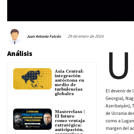
29 de enero de 2024
Juan Antonio Falcón
U
Análisis
Asia Central:
integración
autóctona en
medio de
turbulencias
El devenir de 
globales
Georgia), Nag
Azerbaiyán), T
Masterclass |
de Ucrania d
El futuro
como a Lugans
como ventaja
estratégica:
margen del ac
anticipación,