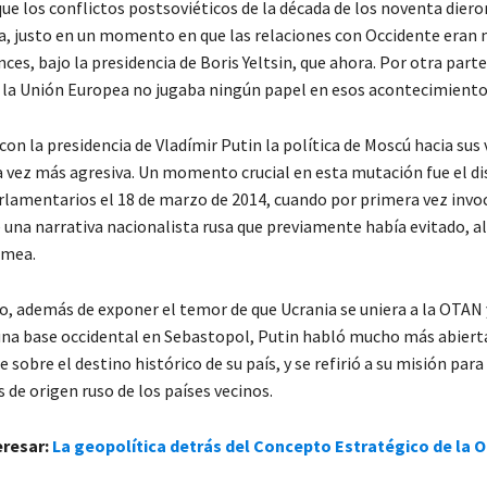
e los conflictos postsoviéticos de la década de los noventa diero
ia, justo en un momento en que las relaciones con Occidente eran
es, bajo la presidencia de Boris Yeltsin, que ahora. Por otra parte
 la Unión Europea no jugaba ningún papel en esos acontecimiento
on la presidencia de Vladímir Putin la política de Moscú hacia sus 
a vez más agresiva. Un momento crucial en esta mutación fue el di
arlamentarios el 18 de marzo de 2014, cuando por primera vez invo
na narrativa nacionalista rusa que previamente había evitado, al j
imea.
so, además de exponer el temor de que Ucrania se uniera a la OTAN 
una base occidental en Sebastopol, Putin habló mucho más abier
sobre el destino histórico de su país, y se refirió a su misión para
 de origen ruso de los países vecinos.
eresar:
La geopolítica detrás del Concepto Estratégico de la 