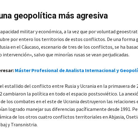
 una geopolítica más agresiva
capacidad militar y económica, a la vez que por voluntad geoestrat
bre por entero los territorios de estos conflictos. De una forma g
usia en el Cáucaso, escenario de tres de los conflictos, se ha basa
o intervención», salvo que minorías rusas se vean perjudicadas.
eresar:
Máster Profesional de Analista Internacional y Geopolí
l estallido del conflicto entre Rusia y Ucrania en la primavera de 
2 cambiaron la política en todo el espacio postsoviético. La anex
 de los combates en el este de Ucrania destruyeron las relaciones
abían logrado manejar sus diferencias pacíficamente desde 1991. P
ámica de los otros cuatro conflictos territoriales en Abjasia, Osetia
aj y Transnistria.