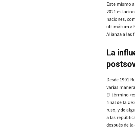
Este mismo ar
2021 estacion
naciones, com
ultimátum a E
Alianza a las 
La influ
postsov
Desde 1991 Ru
varias maneras
El término «e
final de la UR
ruso, y de alg
a las repúbli
después de la 