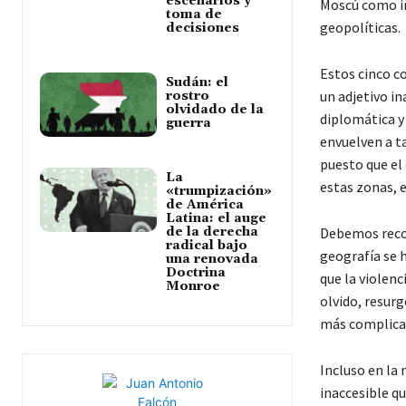
escenarios y
Moscú como in
toma de
geopolíticas.
decisiones
Estos cinco co
Sudán: el
un adjetivo in
rostro
olvidado de la
diplomática y 
guerra
envuelven a t
puesto que el
La
estas zonas, e
«trumpización»
de América
Latina: el auge
de la derecha
Debemos recor
radical bajo
geografía se h
una renovada
Doctrina
que la violenc
Monroe
olvido, resur
más complica
Incluso en la 
inaccesible q