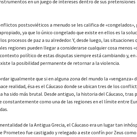
strumentos en un juego de intereses dentro de sus pretensiones
nflictos postsoviéticos a menudo se les califica de «congelados», 
apropiado, ya que lo único congelado que existe en ellos es la solu
los procesos de paz a su alrededor. Y, desde luego, las situaciones 
ales regiones pueden llegar a considerarse cualquier cosa menos 
 contexto político de estas disputas siempre está cambiando y, en
xiste la posibilidad permanente de retornar a la violencia.
dar igualmente que si en alguna zona del mundo la «venganza» d
ace realidad, ésa es el Cáucaso donde se ubican tres de los conflic
ia ha sido más brutal. Desde antiguo, la historia del Cáucaso, tras 
ge constantemente como una de las regiones en el límite entre Eur
das.
mentalidad de la Antigua Grecia, el Cáucaso era un lugar tan inhós
ue Prometeo fue castigado y relegado a este confín por Zeus como