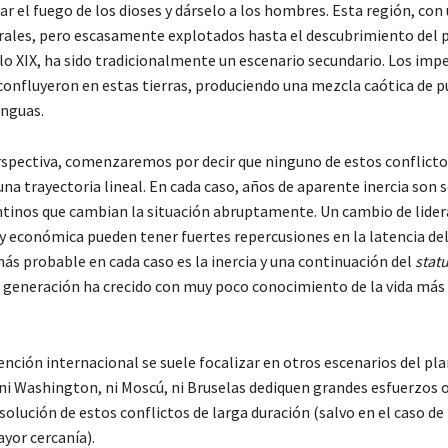
ar el fuego de los dioses y dárselo a los hombres. Esta región, con
rales, pero escasamente explotados hasta el descubrimiento del 
glo XIX, ha sido tradicionalmente un escenario secundario. Los impe
 confluyeron en estas tierras, produciendo una mezcla caótica de p
enguas.
rspectiva, comenzaremos por decir que ninguno de estos conflicto
na trayectoria lineal. En cada caso, años de aparente inercia son 
tinos que cambian la situación abruptamente. Un cambio de lide
a y económica pueden tener fuertes repercusiones en la latencia del
ás probable en cada caso es la inercia y una continuación del
stat
a generación ha crecido con muy poco conocimiento de la vida más 
nción internacional se suele focalizar en otros escenarios del pla
ni Washington, ni Moscú, ni Bruselas dediquen grandes esfuerzos o
solución de estos conflictos de larga duración (salvo en el caso de
yor cercanía).