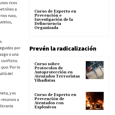
 unos ricos
petróleo a
Curso de Experto en
rios ruso,
Prevención e
Investigación de la
ueblos,
Delincuencia
Organizada
s
Prevén la radicalización
seguidos por
razgo o una
 conflicto.
Curso sobre
u quo
. Por lo
Protocolos de
Autoprotección en
allá del
Atentados Terroristas
Yihadistas
neta, y es
Curso de Experto en
Prevención de
 recursos a
Atentados con
 Ucrania
Explosivos