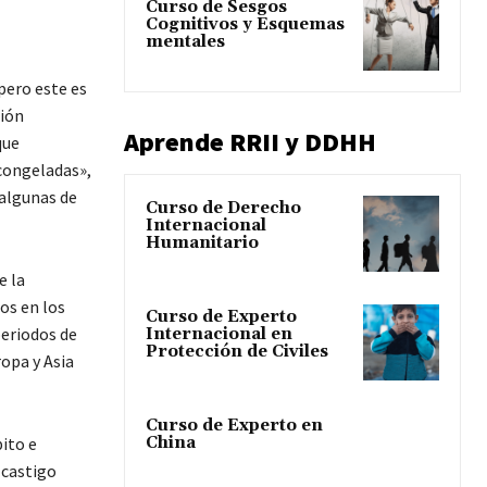
Curso de Sesgos
Cognitivos y Esquemas
mentales
pero este es
ción
Aprende RRII y DDHH
que
«congeladas»,
 algunas de
Curso de Derecho
Internacional
Humanitario
e la
tos en los
Curso de Experto
periodos de
Internacional en
Protección de Civiles
opa y Asia
Curso de Experto en
pito e
China
 castigo