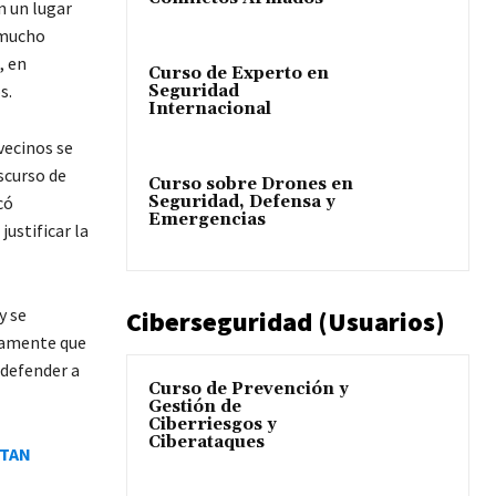
n un lugar
 mucho
, en
Curso de Experto en
s.
Seguridad
Internacional
vecinos se
scurso de
Curso sobre Drones en
có
Seguridad, Defensa y
Emergencias
ustificar la
y se
Ciberseguridad (Usuarios)
tamente que
 defender a
Curso de Prevención y
Gestión de
Ciberriesgos y
Ciberataques
OTAN