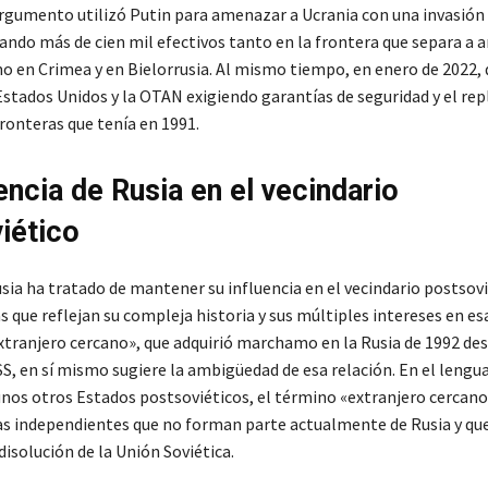
gumento utilizó Putin para amenazar a Ucrania con una invasión a
ando más de cien mil efectivos tanto en la frontera que separa a
o en Crimea y en Bielorrusia. Al mismo tiempo, en enero de 2022,
stados Unidos y la OTAN exigiendo garantías de seguridad y el repl
fronteras que tenía en 1991.
encia de Rusia en el vecindario
iético
sia ha tratado de mantener su influencia en el vecindario postsovi
 que reflejan su compleja historia y sus múltiples intereses en es
xtranjero cercano», que adquirió marchamo en la Rusia de 1992 des
SS, en sí mismo sugiere la ambigüedad de esa relación. En el lengua
unos otros Estados postsoviéticos, el término «extranjero cercano»
cas independientes que no forman parte actualmente de Rusia y qu
disolución de la Unión Soviética.