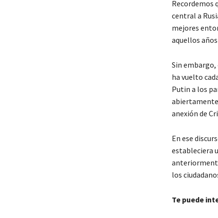
Recordemos qu
central a Rus
mejores entonc
aquellos años
Sin embargo, c
ha vuelto cad
Putin a los p
abiertamente u
anexión de Cr
En ese discur
estableciera 
anteriormente 
los ciudadanos
Te puede int