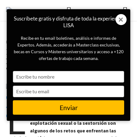
Suscríbete gratis y disfruta de toda la experiencia
LISA
Recibe en tu email boletines, análisis e informes de
Portada
Actualidad
Expertos. Además, accederás a Masterclass exclusivas,
Los ciberdelitos sexuales: un reto
becas en Cursos y Másteres universitarios y acceso a +120
para las sociedades asiáticas y
ofertas de trabajo cada semana.
cómo combatirlo
Type
your
name
Type
31 de enero de 2023
María Belén Agüera Martínez
your
L
email
Enviar
a distribución de material sexualmente
explícito sin consentimiento, el grooming, la
explotación sexual o la sextorsión son
algunos de los retos que enfrentan las