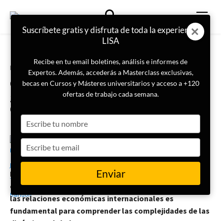
Suscríbete gratis y disfruta de toda la experiencia
LISA
Recibe en tu email boletines, análisis e informes de
Portada
Geopolítica
Expertos. Además, accederás a Masterclass exclusivas,
Cómo influye la inteligencia
becas en Cursos y Másteres universitarios y acceso a +120
geopolítica en la relación entre
ofertas de trabajo cada semana.
China y Estados Unidos
Type
your
name
Type
14 de octubre de 2024
Fernando Javier Tapia Blandón
your
email
Enviar
En un mundo cada vez más interconectado y
competitivo, el papel de la inteligencia geopolítica en
las relaciones económicas internacionales es
fundamental para comprender las complejidades de las