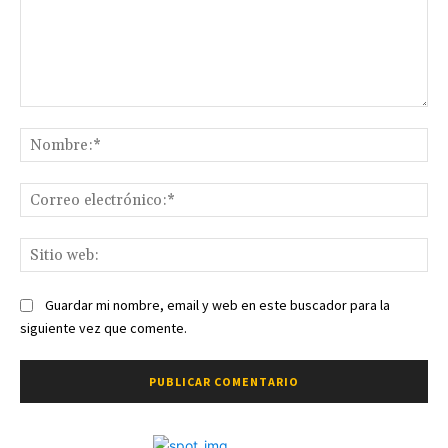
Comentario:
No
Co
ele
Sit
we
Guardar mi nombre, email y web en este buscador para la
siguiente vez que comente.