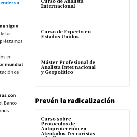
Curso de Analista
tender su
Internacional
ina sigue
Curso de Experto en
 de los
Estados Unidos
s préstamos.
dos en
Máster Profesional de
dor mundial
Analista Internacional
tación de
y Geopolítico
zas con
Prevén la radicalización
el Banco
anos.
Curso sobre
Protocolos de
Autoprotección en
Atentados Terroristas