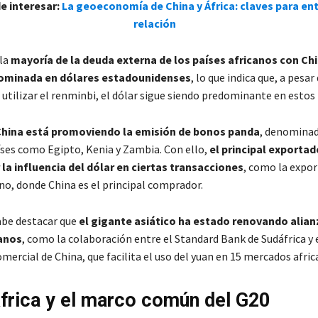
e interesar:
La geoeconomía de China y África: claves para en
relación
la
mayoría de la deuda externa de los países africanos con Ch
ominada en dólares estadounidenses
, lo que indica que, a pesar
 utilizar el renminbi, el dólar sigue siendo predominante en esto
China está promoviendo la emisión de bonos panda
, denomina
íses como Egipto, Kenia y Zambia. Con ello,
el principal exporta
 la influencia del dólar en ciertas transacciones
, como la expor
o, donde China es el principal comprador.
abe destacar que
el gigante asiático ha estado renovando alian
anos
, como la colaboración entre el Standard Bank de Sudáfrica y 
omercial de China, que facilita el uso del yuan en 15 mercados afric
frica y el marco común del G20