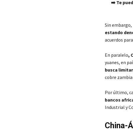
➡️ Te pued
Sin embargo, 
estando den
acuerdos para
En paralelo
, 
yuanes, en pa
busca limitar
cobre zambian
Por último, c
bancos afric
Industrial y C
China-Á