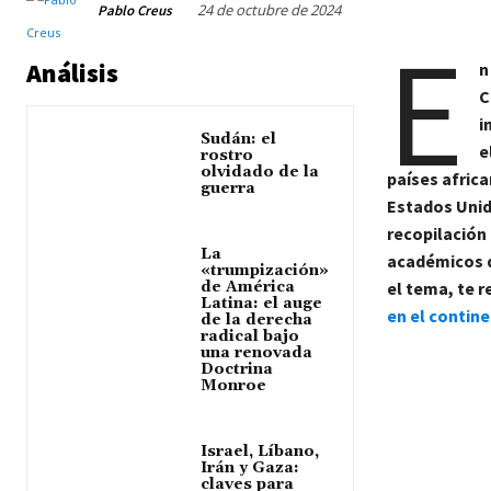
24 de octubre de 2024
Pablo Creus
E
Análisis
n
C
i
Sudán: el
e
rostro
olvidado de la
países africa
guerra
Estados Unid
recopilación 
La
académicos d
«trumpización»
de América
el tema, te
Latina: el auge
en el contine
de la derecha
radical bajo
una renovada
Doctrina
Monroe
Israel, Líbano,
Irán y Gaza:
claves para