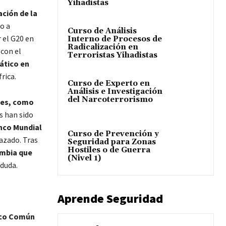
Yihadistas
ación de la
o a
Curso de Análisis
 el G20 en
Interno de Procesos de
Radicalización en
 con el
Terroristas Yihadistas
iático en
rica.
Curso de Experto en
Análisis e Investigación
del Narcoterrorismo
ones, como
s han sido
nco Mundial
Curso de Prevención y
azado. Tras
Seguridad para Zonas
Hostiles o de Guerra
ambia que
(Nivel 1)
 duda.
Aprende Seguridad
rco Común