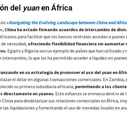
ón del
yuan
en África
culo
«
Navigating the Evolving Landscape between China and Afric
s
»
,
China ha estado firmando acuerdos de intercambio de divi
africanos para facilitar que los bancos centrales accedan a yuanes
de necesidad,
ofreciendo flexibilidad financiera sin aumentar
ros.
Egipto y Nigeria son un ejemplo de países que han utilizado y
e intercambio, lo que les ha permitido acceder a liquidez en yuanes
vanzando en su estrategia de promover el uso del yuan en Áfri
lazar el dólar en algunas transacciones comerciales. En Zambia, 
lecido su primera subsidiaria africana,
permitiendo a los cliente
s directamente en yuanes.
Este esfuerzo se enmarca dentro de la
 China para desdolarizar sus relaciones comerciales en África, im
n las liquidaciones y fomentando el uso de monedas locales en ac