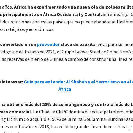
s años,
África ha experimentado una nueva ola de golpes milit
 principalmente en África Occidental y Central.
Sin embargo, C
idas relaciones con estos países que no puede abandonar fácilme
 estratégicos y económicos.
 convertido en un
proveedor
clave de bauxita
, vital para su indu
s el golpe de Estado de 2021, el Grupo Baowu Steel de China firmó
las reservas de hierro de Guinea a cambio de construir una línea fe
 interesar:
Guía para entender Al Shabab y el terrorismo en el
África
ina obtiene más del 20% de su manganeso y controla más de l
ero comercial.
En Chad, la CNPC domina el sector petrolero, mie
eng Lithium Co adquirió el 50% de la mina Goulamina. Burkina Faso
ones con Taiwán en 2018, ha recibido grandes inversiones chinas, 