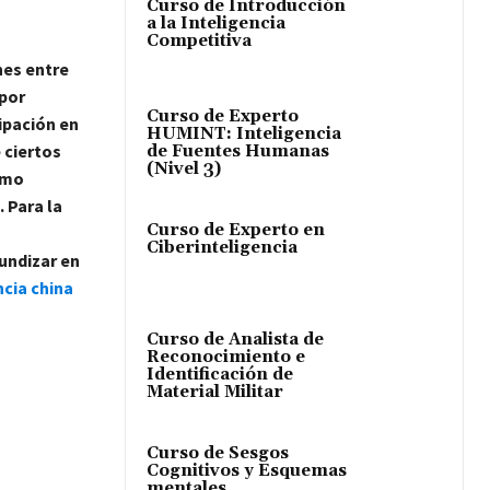
Curso de Introducción
a la Inteligencia
Competitiva
nes entre
 por
Curso de Experto
cipación en
HUMINT: Inteligencia
 ciertos
de Fuentes Humanas
(Nivel 3)
cómo
 Para la
Curso de Experto en
Ciberinteligencia
undizar en
ncia china
Curso de Analista de
Reconocimiento e
Identificación de
Material Militar
Curso de Sesgos
Cognitivos y Esquemas
mentales