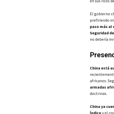
en sus ricos d
El gobierno c
prefiriendo in
paso más al 
Seguridad d
no debería in
Presenc
China está a
recientemente
africanos. Se
armadas afri
doctrinas.
China ya cuen
Índico
y el co