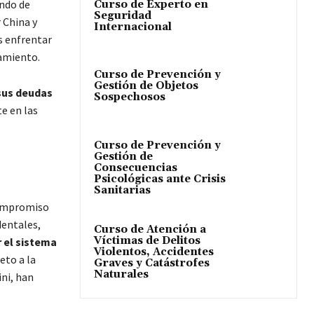
ando de
Curso de Experto en
Seguridad
 China y
Internacional
as enfrentar
amiento.
Curso de Prevención y
Gestión de Objetos
sus deudas
Sospechosos
e en las
Curso de Prevención y
Gestión de
Consecuencias
Psicológicas ante Crisis
Sanitarias
ompromiso
dentales,
Curso de Atención a
Víctimas de Delitos
 el sistema
Violentos, Accidentes
eto a la
Graves y Catástrofes
Naturales
ini, han