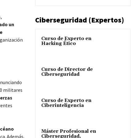
s
,
Ciberseguridad (Expertos)
ado un
de
Curso de Experto en
rganización
Hacking Ético
Curso de Director de
Ciberseguridad
anunciando
0 militares
uerzas
Curso de Experto en
rentes
Ciberinteligencia
 Océano
Máster Profesional en
Ciberseguridad,
ica. Además,