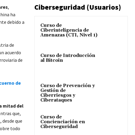
Ciberseguridad (Usuarios)
ares
,
hina ha
nte debido a
Curso de
Ciberinteligencia de
Amenazas (CTI, Nivel 1)
stria de
 un acuerdo
Curso de Introducción
rroviaria de
al Bitcoin
 cuerno de
Curso de Prevención y
Gestión de
Ciberriesgos y
Ciberataques
a mitad del
ntras que,
Curso de
, desde que
Concienciación en
Ciberseguridad
sobre todo