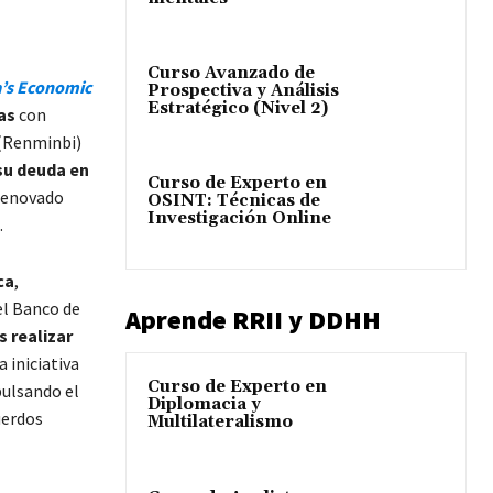
Curso Avanzado de
a’s Economic
Prospectiva y Análisis
Estratégico (Nivel 2)
sas
con
 (Renminbi)
 su deuda en
Curso de Experto en
 renovado
OSINT: Técnicas de
Investigación Online
.
ca
,
el Banco de
Aprende RRII y DDHH
s realizar
 iniciativa
Curso de Experto en
pulsando el
Diplomacia y
uerdos
Multilateralismo