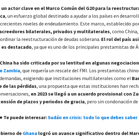
o un actor clave en el Marco Común del G20
para la reestructur
ica
, un esfuerzo global destinado a ayudar a los países en desarroll
 crecientes niveles de endeudamiento. Este marco, establecido por
acreedores bilaterales, privados y multilaterales
, como China,
oordinar la reestructuración de deudas soberana.
El rol del país as
 es destacado
, ya que es uno de los principales prestamistas de Áf
China ha sido criticada por su lentitud en algunas negociaci
de Zambia
, que requería un rescate del FMI. Los prestamistas chino
 demandas, exigiendo que instituciones multilaterales como el
Ba
 de las pérdidas
, una propuesta que estas instituciones han rech
onversaciones,
en 2023 se llegó a un acuerdo provisional con Z
tensión de plazos y periodos de gracia
, pero sin condonación de
➡️ Te puede interesar:
Sudán en crisis: todo lo que debes saber
obierno de
Ghana
logró un avance significativo dentro del Ma