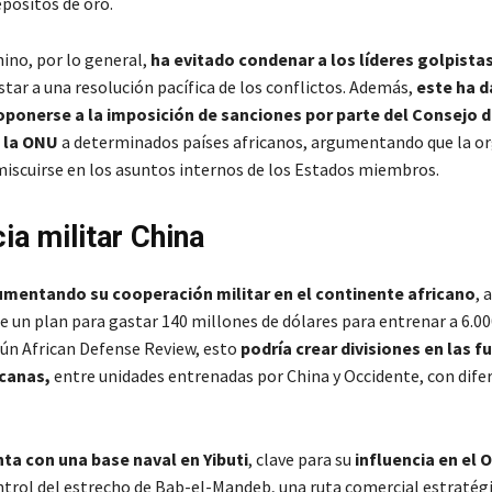
epósitos de oro.
hino, por lo general,
ha evitado condenar a los líderes golpista
star a una resolución pacífica de los conflictos. Además,
este ha d
oponerse a la imposición de sanciones por parte del Consejo 
e la ONU
a determinados países africanos, argumentando que la o
miscuirse en los asuntos internos de los Estados miembros.
ia militar China
umentando su cooperación militar en el continente africano
, 
 un plan para gastar 140 millones de dólares para entrenar a 6.00
gún African Defense Review, esto
podría crear divisiones en las f
canas,
entre unidades entrenadas por China y Occidente, con dife
ta con una base naval en Yibuti
, clave para su
influencia en el
ntrol del estrecho de Bab-el-Mandeb, una ruta comercial estratég