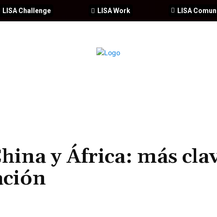
LISA Challenge
LISA Work
LISA Comun
IA
CIBERSEGURIDAD
SEGURIDAD
DDHH
FORMACIÓ
ina y África: más cla
ación