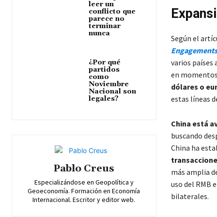
leer un
Expansi
conflicto que
parece no
terminar
nunca
Según el artí
Engagement
varios países 
¿Por qué
partidos
en momentos 
como
Noviembre
dólares o eu
Nacional son
estas líneas d
legales?
China está a
buscando desp
China ha estab
transaccione
Pablo Creus
más amplia de
Especializándose en Geopolítica y
uso del RMB e
Geoeconomía. Formación en Economía
bilaterales.
Internacional. Escritor y editor web.