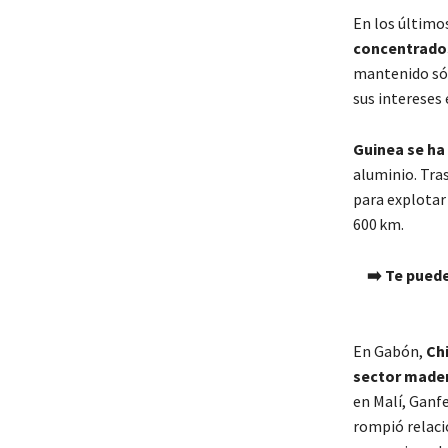
En los último
concentrados
mantenido sól
sus intereses
Guinea se ha
aluminio. Tra
para explotar 
600 km.
➡️
Te puede
En Gabón,
Ch
sector mader
en Malí, Ganf
rompió relaci