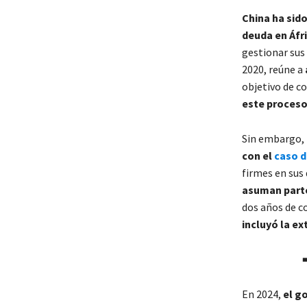
China ha sid
deuda en Áfr
gestionar sus
2020, reúne a
objetivo de c
este proceso
Sin embargo,
con el
caso 
firmes en sus
asuman parte
dos años de c
incluyó la ex
En 2024,
el g