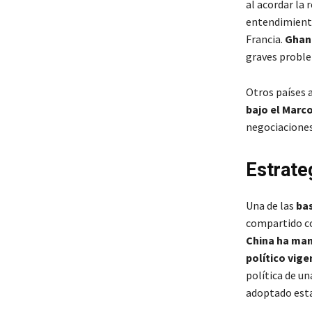
al acordar la
entendimiento
Francia.
Ghana
graves proble
Otros países 
bajo el Marc
negociaciones
Estrateg
Una de las
ba
compartido con
China ha man
político vige
política de un
adoptado esta