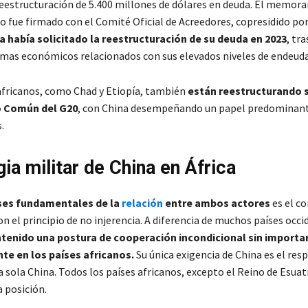
 reestructuración de 5.400 millones de dólares en deuda. El memor
 fue firmado con el Comité Oficial de Acreedores, copresidido por
 había solicitado la reestructuración de su deuda en 2023
, tr
mas económicos relacionados con sus elevados niveles de endeud
africanos, como Chad y Etiopía, también
están reestructurando 
o Común del G20
, con China desempeñando un papel predominant
.
ia militar de China en África
ses fundamentales de la
relación
entre ambos actores
es el c
 el principio de no injerencia. A diferencia de muchos países occi
tenido una postura de cooperación incondicional sin importar
nte en los países africanos.
Su única exigencia de China es el resp
a sola China. Todos los países africanos, excepto el Reino de Esuat
 posición.