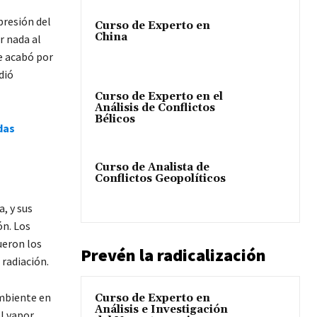
presión del
Curso de Experto en
China
r nada al
e acabó por
dió
Curso de Experto en el
Análisis de Conflictos
Bélicos
das
Curso de Analista de
Conflictos Geopolíticos
, y sus
ón. Los
ueron los
Prevén la radicalización
radiación.
ambiente en
Curso de Experto en
Análisis e Investigación
el vapor