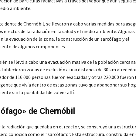
eración de partículas radiactivas a través del vapor que aún seguía
medio ambiente.
cidente de Chernóbil, se llevaron a cabo varias medidas para asegu
s efectos de la radiación en la salud y el medio ambiente. Algunas
 la evacuación de la zona, la construcción de un sarcófago y el
ento de algunos componentes.
én se llevó a cabo una evacuación masiva de la población cercana 
establecieron zonas de exclusión a una distancia de 30 km alrededor
dedor de 116.000 personas fueron evacuadas y otras 220.000 fueron 
a gente que vivía dentro de estas zonas tuvo que abandonar sus hog
te sin la posibilidad de volver allí.
cófago» de Chernóbil
la radiación que quedaba en el reactor, se construyó una estructu
ero conocida como el “sarcófago”. Esta estructura, construida en