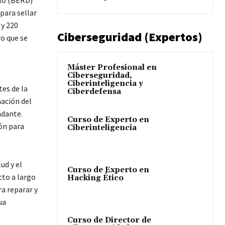
llo (BERD)
 para sellar
 y 220
Ciberseguridad (Expertos)
o que se
Máster Profesional en
Ciberseguridad,
Ciberinteligencia y
es de la
Ciberdefensa
ación del
ndante.
Curso de Experto en
ión para
Ciberinteligencia
ud y el
Curso de Experto en
cto a largo
Hacking Ético
ra reparar y
ua
Curso de Director de