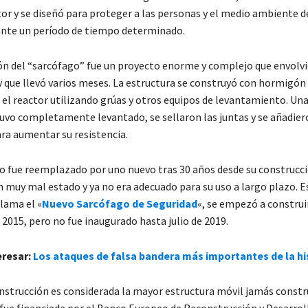
tor y se diseñó para proteger a las personas y el medio ambiente d
ante un período de tiempo determinado.
ón del “sarcófago” fue un proyecto enorme y complejo que envolvi
 que llevó varios meses. La estructura se construyó con hormigón 
 el reactor utilizando grúas y otros equipos de levantamiento. Una
uvo completamente levantado, se sellaron las juntas y se añadier
ara aumentar su resistencia.
o fue reemplazado por uno nuevo tras 30 años desde su construcci
 muy mal estado y ya no era adecuado para su uso a largo plazo. E
lama el «
Nuevo Sarcófago de Seguridad
«, se empezó a construi
 2015, pero no fue inaugurado hasta julio de 2019.
eresar:
Los ataques de falsa bandera más importantes de la hi
nstrucción es considerada la mayor estructura móvil jamás constru