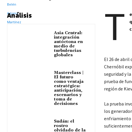
T
Análisis
e
q
c
Asia Central:
integración
autóctona en
medio de
turbulencias
globales
El 26 de abril
Chernóbil exp
Masterclass |
seguridad y la
El futuro
prueba de func
como ventaja
estratégica:
región de Kiev
anticipación,
escenarios y
toma de
La prueba invo
decisiones
los generador
enfriamiento 
Sudán: el
suficientemen
rostro
olvidado de la