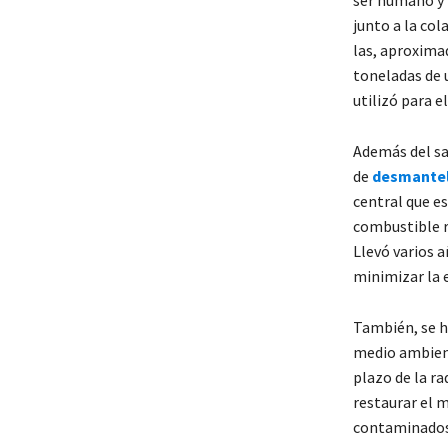
ser humano y 
junto a la col
las, aproxima
toneladas de 
utilizó para e
Además del sa
de
desmante
central que e
combustible r
Llevó varios a
minimizar la e
También, se ha
medio ambient
plazo de la ra
restaurar el m
contaminado