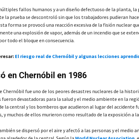
últiples fallos humanos y a un diseño defectuoso de la planta, la 
te la prueba se descontroló sin que los trabajadores pudieran hace
sta forma se provocó una reacción excesiva de la fisión nuclear qu
mente una explosión de vapor, además de un incendio que se exten
or todo el bloque en consecuencia.
eresar:
El riesgo real de Chernóbil y algunas lecciones aprendi
ó en Chernóbil en 1986
e Chernóbil fue uno de los peores desastres nucleares de la historia
 fueron devastadoras para la salud y el medio ambiente en la regi
e la central y los bomberos que acudieron al lugar del accidente f
, y muchos de ellos murieron como resultado de la exposición a la 
ambién se dispersó por el aire y afectó a las personas y el medio 
na alrededor de la central. Según la
World Nuclear Association
, 