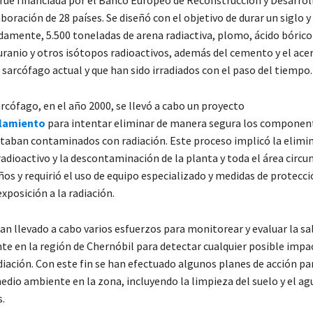
fue financiada por el Banco Europeo de Reconstrucción y Desarro
aboración de 28 países. Se diseñó con el objetivo de durar un siglo y
damente, 5.500 toneladas de arena radiactiva, plomo, ácido bórico
uranio y otros isótopos radioactivos, además del cemento y el acer
l sarcófago actual y que han sido irradiados con el paso del tiempo.
rcófago, en el año 2000, se llevó a cabo un proyecto
lamiento
para intentar eliminar de manera segura los component
staban contaminados con radiación. Este proceso implicó la elimin
adioactivo y la descontaminación de la planta y toda el área circu
ños y requirió el uso de equipo especializado y medidas de protecc
xposición a la radiación.
n llevado a cabo varios esfuerzos para monitorear y evaluar la sal
e en la región de Chernóbil para detectar cualquier posible impa
diación. Con este fin se han efectuado algunos planes de acción pa
edio ambiente en la zona, incluyendo la limpieza del suelo y el ag
s.