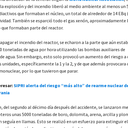
 la explosión y del incendio liberó al medio ambiente al menos un 
iactivos que formaban el núcleo, un total de alrededor de 14 EBq (
tividad. También se esparció todo el gas xenón, aproximadamente 
o que formaban parte del reactor.
apagar el incendio del reactor, se echaron a la parte que aún esta
00 toneladas de agua por hora utilizando las bombas auxiliares de
de agua. Sin embargo, esto solo provocó un aumento del riesgo a q
 unidades, específicamente la 1 y la 2, y de que además provocara 
monuclear, por lo que tuvieron que parar.
eresar:
SIPRI alerta del riesgo “más alto” de rearme nuclear d
rania
e, del segundo al décimo día después del accidente, se lanzaron me
pteros unas 5000 toneladas de boro, dolomita, arena, arcilla y plo
 seguía en llamas. Esto se realizó en un esfuerzo para extinguir el