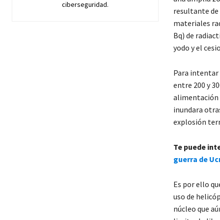
ciberseguridad.
resultante de
materiales rad
Bq) de radiac
yodo y el cesi
Para intentar 
entre 200 y 3
alimentación 
inundara otras
explosión ter
Te puede int
guerra de Uc
Es por ello qu
uso de helicó
núcleo que aún