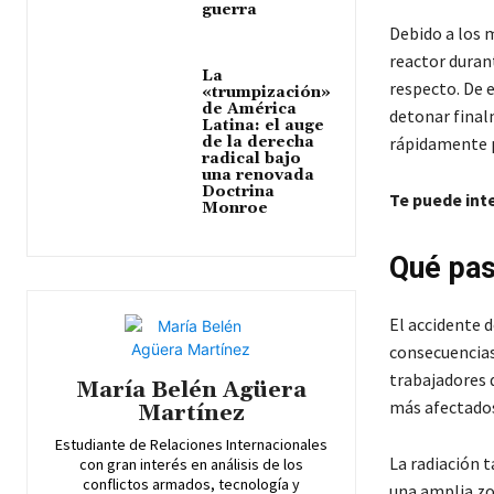
guerra
Debido a los m
reactor duran
La
respecto. De e
«trumpización»
de América
detonar final
Latina: el auge
de la derecha
rápidamente p
radical bajo
una renovada
Doctrina
Te puede int
Monroe
Qué pas
El accidente d
consecuencias
trabajadores d
María Belén Agüera
más afectados
Martínez
Estudiante de Relaciones Internacionales
La radiación t
con gran interés en análisis de los
conflictos armados, tecnología y
una amplia zo