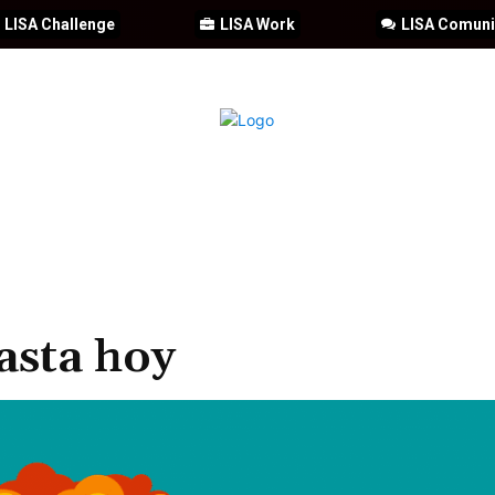
LISA Challenge
LISA Work
LISA Comun
IA
CIBERSEGURIDAD
SEGURIDAD
DDHH
FORMACIÓN
asta hoy