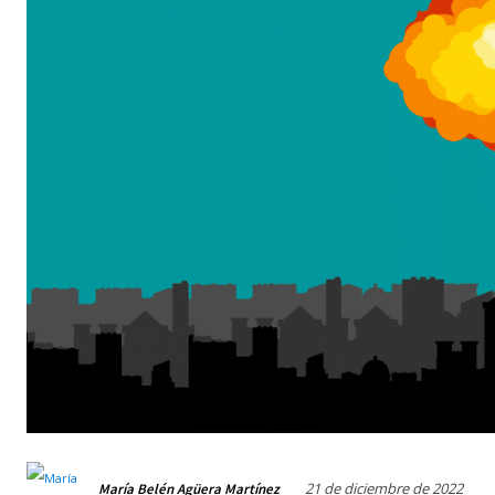
21 de diciembre de 2022
María Belén Agüera Martínez