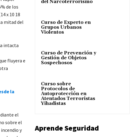
del Narcoterrorismo
5% de los
14 x 10 18
la mitad del
Curso de Experto en
Grupos Urbanos
Violentos
ba intacta
Curso de Prevención y
Gestión de Objetos
ue fluyera e
Sospechosos
otra
Curso sobre
Protocolos de
esde la
Autoprotección en
Atentados Terroristas
Yihadistas
diante el
mo sobre el
Aprende Seguridad
 incendio y