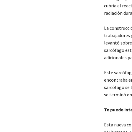
cubría el reac
radiación dur
La construcci
trabajadores y
levantó sobre
sarcófago est
adicionales p
Este sarcófag
encontraba en
sarcófago se l
se terminó en
Te puede int
Esta nueva co