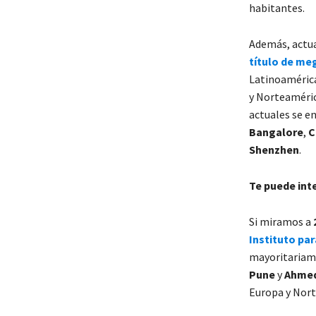
habitantes.
Además, actu
título de m
Latinoaméri
y Norteaméri
actuales se e
Bangalore
,
C
Shenzhen
.
Te puede int
Si miramos a
Instituto par
mayoritariame
Pune
y
Ahme
Europa y Nor