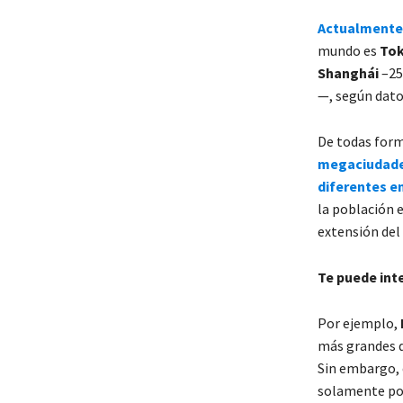
Actualmente,
mundo es
Tok
Shanghái
–25
—, según dat
De todas form
megaciudade
diferentes en
la población e
extensión del 
Te puede int
Por ejemplo,
más grandes d
Sin embargo, e
solamente por