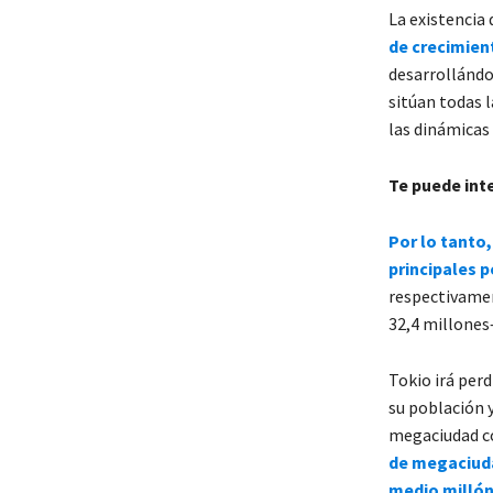
La existencia
de crecimie
desarrollándos
sitúan todas 
las dinámicas 
Te puede int
Por lo tanto,
principales 
respectivamen
32,4 millone
Tokio irá per
su población y
megaciudad co
de megaciuda
medio millón