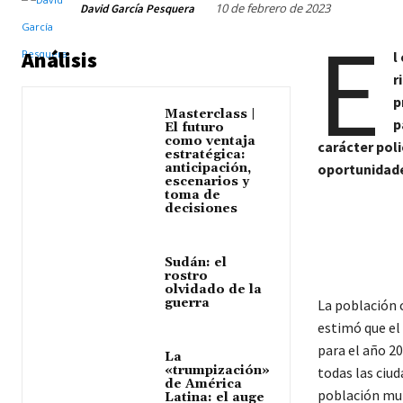
10 de febrero de 2023
David García Pesquera
E
Análisis
l
r
p
Masterclass |
p
El futuro
como ventaja
carácter pol
estratégica:
anticipación,
oportunidade
escenarios y
toma de
decisiones
Sudán: el
rostro
olvidado de la
guerra
La población c
estimó que el
para el año 2
La
«trumpización»
todas las ciud
de América
población mun
Latina: el auge