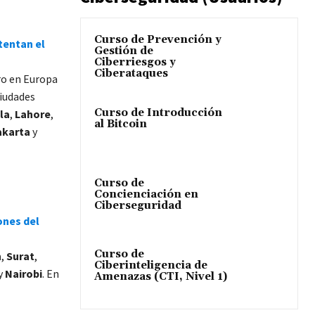
Curso de Prevención y
tentan el
Gestión de
Ciberriesgos y
Ciberataques
ro en Europa
ciudades
Curso de Introducción
la
,
Lahore
,
al Bitcoin
akarta
y
Curso de
Concienciación en
Ciberseguridad
ones del
Curso de
h
,
Surat
,
Ciberinteligencia de
y
Nairobi
. En
Amenazas (CTI, Nivel 1)