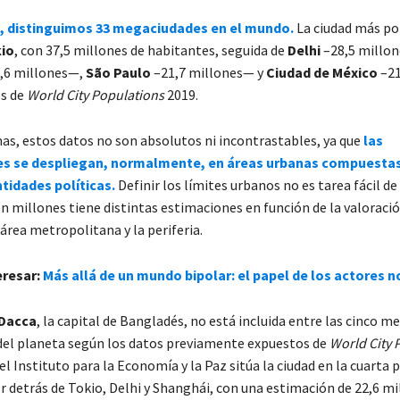
 distinguimos 33 megaciudades en el mundo.
La ciudad más po
io
, con 37,5 millones de habitantes, seguida de
Delhi
–28,5 millo
,6 millones—,
São Paulo
–21,7 millones— y
Ciudad de México
–21
os de
World City Populations
2019.
as, estos datos no son absolutos ni incontrastables, ya que
las
s se despliegan, normalmente, en áreas urbanas compuestas
tidades políticas.
Definir los límites urbanos no es tarea fácil d
n millones tiene distintas estimaciones en función de la valoració
área metropolitana y la periferia.
eresar:
Más allá de un mundo bipolar: el papel de los actores n
Dacca
, la capital de Bangladés, no está incluida entre las cinco 
el planeta según los datos previamente expuestos de
World City 
l Instituto para la Economía y la Paz sitúa la ciudad en la cuarta p
 detrás de Tokio, Delhi y Shanghái, con una estimación de 22,6 mi