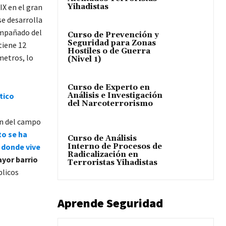
IX en el gran
Yihadistas
se desarrolla
ompañado del
Curso de Prevención y
Seguridad para Zonas
tiene 12
Hostiles o de Guerra
metros, lo
(Nivel 1)
Curso de Experto en
tico
Análisis e Investigación
del Narcoterrorismo
ón del campo
to se ha
Curso de Análisis
Interno de Procesos de
 donde vive
Radicalización en
yor barrio
Terroristas Yihadistas
blicos
Aprende Seguridad