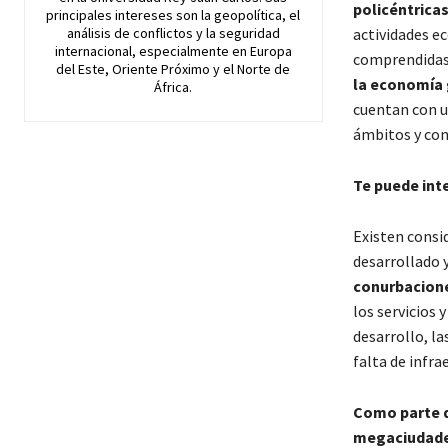
policéntrica
principales intereses son la geopolítica, el
análisis de conflictos y la seguridad
actividades e
internacional, especialmente en Europa
comprendida
del Este, Oriente Próximo y el Norte de
la economía
África.
cuentan con 
ámbitos y con
Te puede int
Existen consi
desarrollado y
conurbacion
los servicios 
desarrollo, l
falta de infra
Como parte d
megaciudades