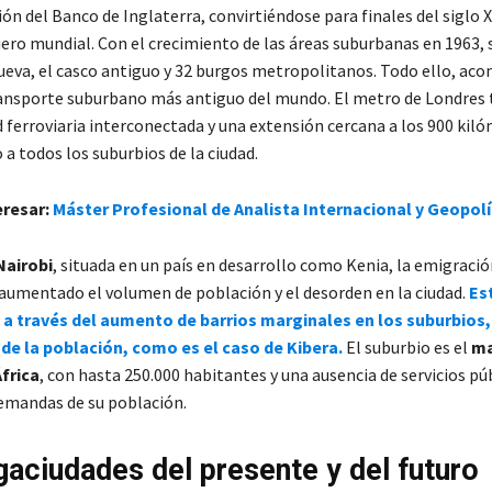
ión del Banco de Inglaterra, convirtiéndose para finales del siglo X
iero mundial. Con el crecimiento de las áreas suburbanas en 1963, 
nueva, el casco antiguo y 32 burgos metropolitanos. Todo ello, ac
ansporte suburbano más antiguo del mundo. El metro de Londres 
d ferroviaria interconectada y una extensión cercana a los 900 kiló
o a todos los suburbios de la ciudad.
eresar:
Máster Profesional de Analista Internacional y Geopolí
Nairobi
, situada en un país en desarrollo como Kenia, la emigraci
a aumentado el volumen de población y el desorden en la ciudad.
Es
a través del aumento de barrios marginales en los suburbios,
de la población, como es el caso de Kibera.
El suburbio es el
ma
frica
, con hasta 250.000 habitantes y una ausencia de servicios pú
demandas de su población.
aciudades del presente y del futuro