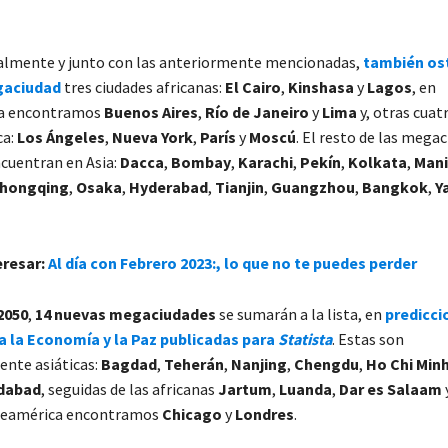
almente y junto con las anteriormente mencionadas,
también os
egaciudad
tres ciudades africanas:
El Cairo
,
Kinshasa
y
Lagos
, en
ca encontramos
Buenos Aires
,
Río de Janeiro
y
Lima
y, otras cuat
ca:
Los Ángeles
,
Nueva York
,
París
y
Moscú
. El resto de las mega
ncuentran en Asia:
Dacca
,
Bombay
,
Karachi
,
Pekín
,
Kolkata
,
Mani
hongqing
,
Osaka
,
Hyderabad
,
Tianjin
,
Guangzhou
,
Bangkok
,
Y
eresar:
Al día con Febrero 2023:, lo que no te puedes perder
2050
,
14 nuevas megaciudades
se sumarán a la lista, en
predicci
a la Economía y la Paz publicadas para
Statista
. Estas son
nte asiáticas:
Bagdad
,
Teherán
,
Nanjing
,
Chengdu
,
Ho Chi Min
dabad
, seguidas de las africanas
Jartum
,
Luanda
,
Dar es Salaam
teamérica encontramos
Chicago
y
Londres
.