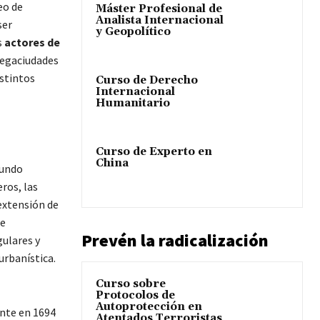
eo de
Máster Profesional de
Analista Internacional
ser
y Geopolítico
s
actores de
megaciudades
istintos
Curso de Derecho
Internacional
Humanitario
Curso de Experto en
China
mundo
ros, las
extensión de
de
Prevén la radicalización
ulares y
urbanística.
Curso sobre
Protocolos de
Autoprotección en
nte en 1694
Atentados Terroristas