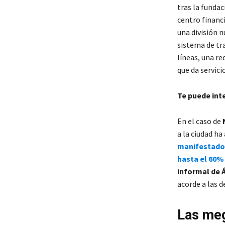
tras la fundac
centro financ
una división 
sistema de tr
líneas, una re
que da servici
Te puede int
En el caso de
a la ciudad h
manifestado 
hasta el 60% 
informal de Á
acorde a las 
Las meg