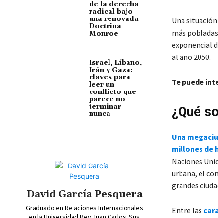
de la derecha
radical bajo
una renovada
Una situación 
Doctrina
más pobladas.
Monroe
exponencial d
al año 2050.
Israel, Líbano,
Irán y Gaza:
claves para
Te puede int
leer un
conflicto que
parece no
terminar
¿Qué so
nunca
Una megaciud
millones de 
Naciones Unid
urbana, el co
grandes ciuda
David García Pesquera
Graduado en Relaciones Internacionales
Entre las
cara
en la Universidad Rey Juan Carlos. Sus