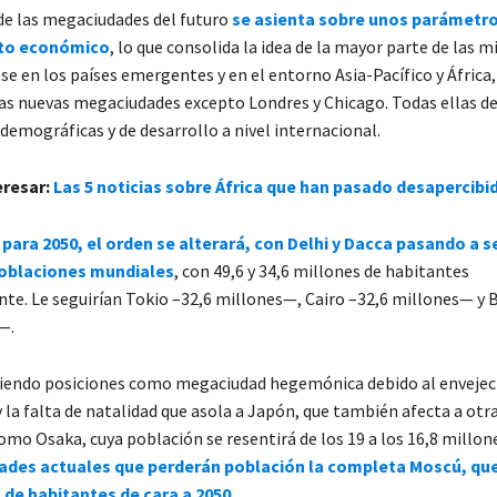
 de las megaciudades del futuro
se asienta sobre unos parámetr
nto económico
, lo que consolida la idea de la mayor parte de las 
e en los países emergentes y en el entorno Asia-Pacífico y África
las nuevas megaciudades excepto Londres y Chicago. Todas ellas 
demográficas y de desarrollo a nivel internacional.
eresar:
Las 5 noticias sobre África que han pasado desapercibi
 para 2050, el orden se alterará, con Delhi y Dacca pasando a se
poblaciones mundiales
, con 49,6 y 34,6 millones de habitantes
te. Le seguirían Tokio –32,6 millones—, Cairo –32,6 millones— y
s—.
diendo posiciones como megaciudad hegemónica debido al enveje
 la falta de natalidad que asola a Japón, que también afecta a otr
mo Osaka, cuya población se resentirá de los 19 a los 16,8 millon
des actuales que perderán población la completa Moscú, qu
 de habitantes de cara a 2050.