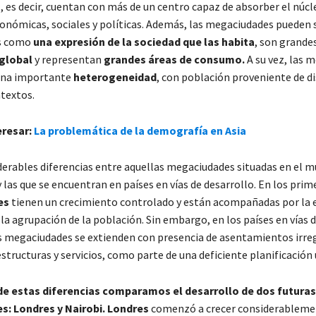
s
, es decir, cuentan con más de un centro capaz de absorber el núcl
conómicas, sociales y políticas. Además, las megaciudades pueden 
s como
una expresión de la sociedad que las habita
, son grande
 global
y representan
grandes áreas de consumo.
A su vez, las 
una importante
heterogeneidad
, con población proveniente de d
textos.
eresar:
La problemática de la demografía en Asia
derables diferencias entre aquellas megaciudades situadas en el 
 las que se encuentran en países en vías de desarrollo. En los prime
es
tienen un crecimiento controlado y están acompañadas por la 
y la agrupación de la población. Sin embargo, en los países en vías 
as megaciudades se extienden con presencia de asentamientos irreg
estructuras y servicios, como parte de una deficiente planificación 
e estas diferencias comparamos el desarrollo de dos futuras
: Londres y Nairobi.
Londres
comenzó a crecer considerableme