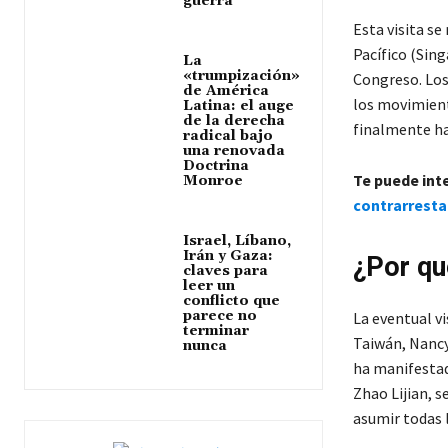
guerra
Esta visita se
Pacífico (Sing
La
«trumpización»
Congreso. Lo
de América
los movimiento
Latina: el auge
de la derecha
finalmente ha
radical bajo
una renovada
Doctrina
Te puede int
Monroe
contrarresta
Israel, Líbano,
Irán y Gaza:
¿Por qué
claves para
leer un
conflicto que
parece no
La eventual v
terminar
Taiwán, Nancy 
nunca
ha manifestado
Zhao Lijian, s
asumir todas l