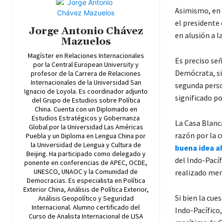
Asimismo, en u
el presidente 
Jorge Antonio Chávez
en alusión a l
Mazuelos
Magíster en Relaciones Internacionales
Es preciso se
por la Central European University y
Demócrata, si
profesor de la Carrera de Relaciones
Internacionales de la Universidad San
segunda person
Ignacio de Loyola. Es coordinador adjunto
significado po
del Grupo de Estudios sobre Política
China. Cuenta con un Diplomado en
Estudios Estratégicos y Gobernanza
La Casa Blanc
Global por la Universidad Las Américas
razón por la c
Puebla y un Diploma en Lengua China por
la Universidad de Lengua y Cultura de
buena idea a
Beijing. Ha participado como delegado y
del Indo-Pacíf
ponente en conferencias de APEC, OCDE,
UNESCO, UNAOC y la Comunidad de
realizado menc
Democracias. Es especialista en Política
Exterior China, Análisis de Política Exterior,
Si bien la cue
Análisis Geopolítico y Seguridad
Internacional. Alumno certificado del
Indo-Pacífico,
Curso de Analista Internacional de LISA