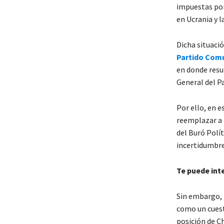
impuestas por
en Ucrania y 
Dicha situaci
Partido Comu
en donde resu
General del P
Por ello, en 
reemplazar a 
del Buró Polít
incertidumbre 
Te puede int
Sin embargo, l
como un cuest
posición de C