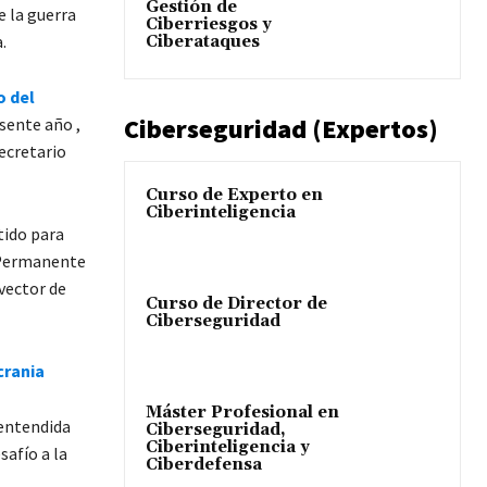
Gestión de
 la guerra
Ciberriesgos y
.
Ciberataques
 del
Ciberseguridad (Expertos)
sente año ,
ecretario
Curso de Experto en
Ciberinteligencia
tido para
é Permanente
vector de
Curso de Director de
Ciberseguridad
crania
Máster Profesional en
 entendida
Ciberseguridad,
Ciberinteligencia y
afío a la
Ciberdefensa