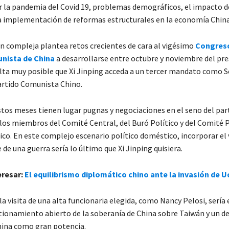
 la pandemia del Covid 19, problemas demográficos, el impacto de
la implementación de reformas estructurales en la economía China
ón compleja plantea retos crecientes de cara al vigésimo
Congreso
nista de China
a desarrollarse entre octubre y noviembre del pre
lta muy posible que Xi Jinping acceda a un tercer mandato como S
artido Comunista Chino.
estos meses tienen lugar pugnas y negociaciones en el seno del par
los miembros del Comité Central, del Buró Político y del Comit
ico. En este complejo escenario político doméstico, incorporar el 
de una guerra sería lo último que Xi Jinping quisiera.
eresar:
El equilibrismo diplomático chino ante la invasión de U
a visita de una alta funcionaria elegida, como Nancy Pelosi, sería
ionamiento abierto de la soberanía de China sobre Taiwán y un des
hina como gran potencia.