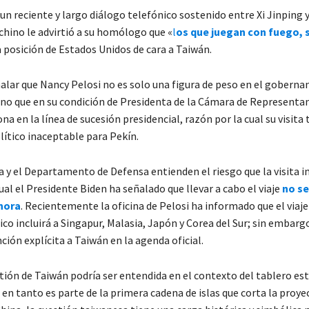
n reciente y largo diálogo telefónico sostenido entre Xi Jinping y
chino le advirtió a su homólogo que «
l
os que juegan con fuego,
a posición de Estados Unidos de cara a Taiwán.
ñalar que Nancy Pelosi no es solo una figura de peso en el goberna
no que en su condición de Presidenta de la Cámara de Representant
a en la línea de sucesión presidencial, razón por la cual su visita 
lítico inaceptable para Pekín.
a y el Departamento de Defensa entienden el riesgo que la visita i
ual el Presidente Biden ha señalado que llevar a cabo el viaje
no se
hora
. Recientemente la oficina de Pelosi ha informado que el viaje
ico incluirá a Singapur, Malasia, Japón y Corea del Sur; sin embarg
ión explícita a Taiwán en la agenda oficial.
stión de Taiwán podría ser entendida en el contexto del tablero es
 en tanto es parte de la primera cadena de islas que corta la proye