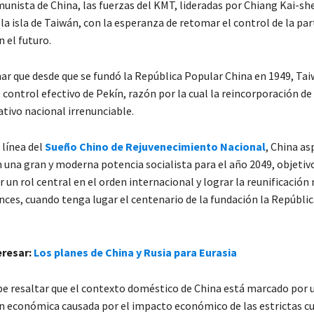
unista de China, las fuerzas del KMT, lideradas por Chiang Kai-sh
la isla de Taiwán, con la esperanza de retomar el control de la par
n el futuro.
r que desde que se fundó la República Popular China en 1949, Ta
 control efectivo de Pekín, razón por la cual la reincorporación de 
tivo nacional irrenunciable.
a línea del
Sueño Chino de Rejuvenecimiento Nacional
, China as
n una gran y moderna potencia socialista para el año 2049, objetiv
 un rol central en el orden internacional y lograr la reunificación
nces, cuando tenga lugar el centenario de la fundación la Repúbli
eresar:
Los planes de China y Rusia para Eurasia
e resaltar que el contexto doméstico de China está marcado por 
n económica causada por el impacto económico de las estrictas c