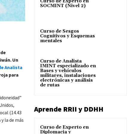
Curso de Experto en
SOCMINT (Nivel 2)
Curso de Sesgos
Cognitivos y Esquemas
mentales
 de
iwán.
Un
Curso de Analista
IMINT especializado en
e Analista
Bases y vehículos
 roja para
militares, instalaciones
electrónicas y análisis
de rutas
“idoneidad”
 Unidos,
Aprende RRII y DDHH
ocal (14.43
 y la de más
Curso de Experto en
Diplomacia y