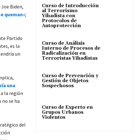
Curso de Introducción
 Joe Biden,
al Terrorismo
 se queman
»;
Yihadista con
Protocolos de
Autoprotección
nte Partido
Curso de Análisis
es, es la
Interno de Procesos de
Radicalización en
tendría un
Terroristas Yihadistas
Curso de Prevención y
mplica,
Gestión de Objetos
ría una
Sospechosos
 a la región
o no se ha
Curso de Experto en
Grupos Urbanos
Violentos
tratégico del
cción