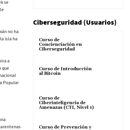
ek se
te
Ciberseguridad (Usuarios)
iwán no ha
la isla ha
Curso de
Concienciación en
Ciberseguridad
pira a
o que
Curso de Introducción
al Bitcoin
 nacional
ca Popular
Curso de
Ciberinteligencia de
Amenazas (CTI, Nivel 1)
una
uarentenas
Curso de Prevención y