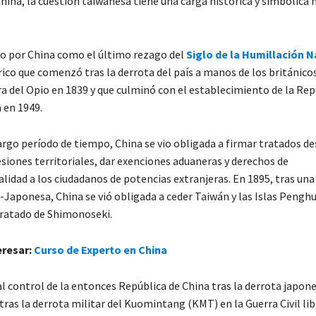
hina, la cuestión taiwanesa tiene una carga histórica y simbólica
to por China como el último rezago del
Siglo de la Humillación N
ico que comenzó tras la derrota del país a manos de los británicos
a del Opio en 1839 y que culminó con el establecimiento de la Rep
 en 1949.
argo período de tiempo, China se vio obligada a firmar tratados de
siones territoriales, dar exenciones aduaneras y derechos de
alidad a los ciudadanos de potencias extranjeras. En 1895, tras una
-Japonesa, China se vió obligada a ceder Taiwán y las Islas Pengh
ratado de Shimonoseki.
eresar:
Curso de Experto en China
 al control de la entonces República de China tras la derrota japon
tras la derrota militar del Kuomintang (KMT) en la Guerra Civil li