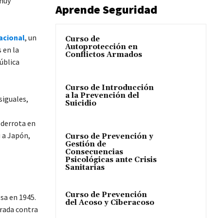
 muy
Aprende Seguridad
acional
, un
Curso de
Autoprotección en
 en la
Conflictos Armados
ública
Curso de Introducción
a la Prevención del
siguales,
Suicidio
 derrota en
u a Japón,
Curso de Prevención y
Gestión de
Consecuencias
Psicológicas ante Crisis
Sanitarias
Curso de Prevención
esa en 1945.
del Acoso y Ciberacoso
brada contra