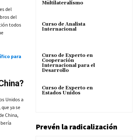
Multilateralismo
es del
bros del
Curso de Analista
ción todos
Internacional
ue
Curso de Experto en
ífico para
Cooperación
Internacional para el
Desarrollo
 China?
Curso de Experto en
Estados Unidos
os Unidos a
 que ya se
de China,
ebería
Prevén la radicalización