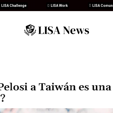
LISA Challenge
LISA Work
LISA Comun
IA
CIBERSEGURIDAD
SEGURIDAD
DDHH
FORMACIÓ
 Pelosi a Taiwán es una
a?