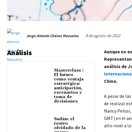
8 de agosto de 2022
Jorge Antonio Chávez Mazuelos
Análisis
Aunque no est
Representant
análisis de 
Masterclass |
Internacional
El futuro
como ventaja
China.
estratégica:
anticipación,
escenarios y
A pesar de las
toma de
decisiones
de realizar es
Nancy Pelosi, 
GMT) en el aer
Sudán: el
rostro
alto nivel a la
olvidado de la