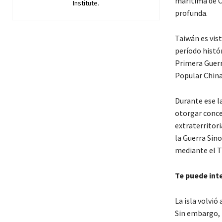
marítima de C
Institute.
profunda.
Taiwán es vis
período histór
Primera Guerr
Popular China
Durante ese l
otorgar conce
extraterritori
la Guerra Sino
mediante el T
Te puede int
La isla volvió
Sin embargo, 