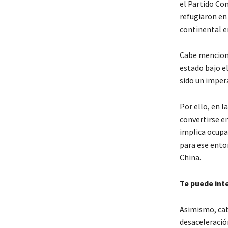
el Partido Com
refugiaron en 
continental e
Cabe menciona
estado bajo el
sido un impera
Por ello, en l
convertirse e
implica ocupar
para ese ento
China.
Te puede int
Asimismo, cab
desaceleració