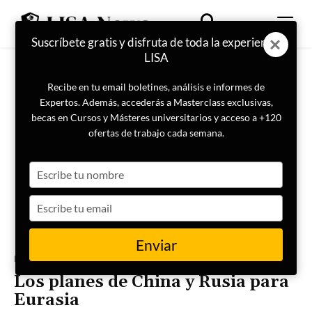
Suscríbete gratis y disfruta de toda la experiencia
LISA
Recibe en tu email boletines, análisis e informes de
Expertos. Además, accederás a Masterclass exclusivas,
becas en Cursos y Másteres universitarios y acceso a +120
ofertas de trabajo cada semana.
Type
your
name
Type
your
email
Enviar
Portada
Actualidad
Los planes de China y Rusia para
Eurasia