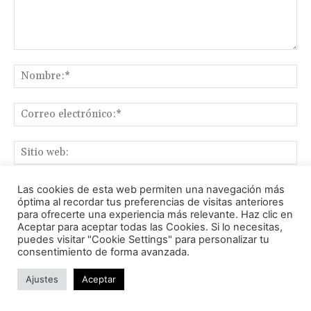
Comentario:
No
Co
ele
Sit
we
Guardar mi nombre, email y web en este buscador para la
Las cookies de esta web permiten una navegación más
óptima al recordar tus preferencias de visitas anteriores
siguiente vez que comente.
para ofrecerte una experiencia más relevante. Haz clic en
Aceptar para aceptar todas las Cookies. Si lo necesitas,
puedes visitar "Cookie Settings" para personalizar tu
consentimiento de forma avanzada.
Ajustes
Aceptar